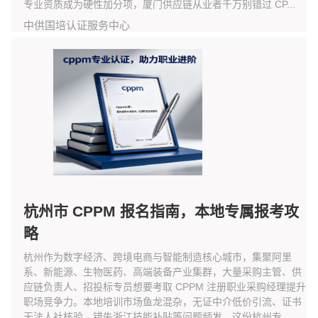
专业资质成为硬性加分项，厦门供应链从业者千万别错过 CP...
中供国培认证服务中心
杭州市 CPPM 报名指南，本地专属报考攻
略
杭州作为数字经济、跨境电商与智能制造核心城市，集聚阿里
系、新能源、生物医药、高端装备产业集群，大量采购主管、供
应链负责人、招投标专员想要考取 CPPM 注册职业采购经理提升
职场竞争力。本地培训市场鱼龙混杂，无证中介低价引流、证书
无法人社核验、错失浙江技能补贴等问题频发，这份杭州专...