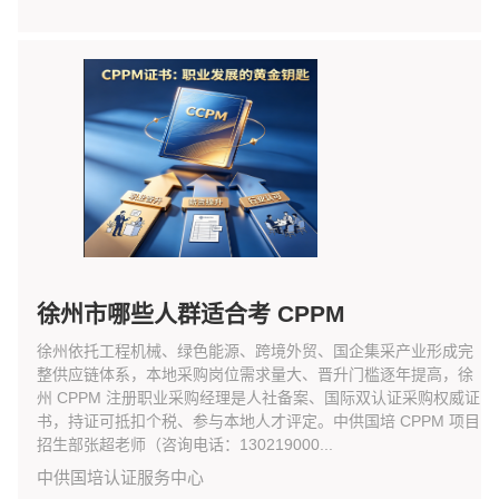
徐州市哪些人群适合考 CPPM
徐州依托工程机械、绿色能源、跨境外贸、国企集采产业形成完
整供应链体系，本地采购岗位需求量大、晋升门槛逐年提高，徐
州 CPPM 注册职业采购经理是人社备案、国际双认证采购权威证
书，持证可抵扣个税、参与本地人才评定。中供国培 CPPM 项目
招生部张超老师（咨询电话：130219000...
中供国培认证服务中心