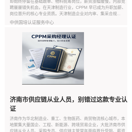
却始终停留在基础跟单、物料统筹岗位，薪资涨幅缓慢，内部竞
聘屡屡错失机会。在天津制造行业，CPPM 早已成为升职加薪、
岗位晋升的核心专业资质。天津制造企业对内审、集采合规...
中供国培认证服务中心
济南市供应链从业人员，别错过这款专业认
证
济南作为华北制造业、重工、生物医药、商贸物流核心城市，本
地聚集大量国企、工程、新能源、跨境贸易企业，大批济南市供
应链从业人员、采购专员、供应链主管常年面临晋升受阻、薪资