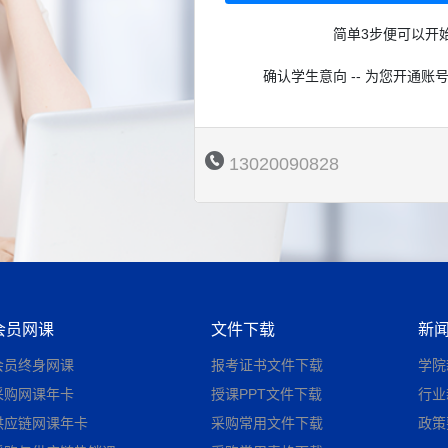
简单3步便可以开
确认学生意向 -- 为您开通账号
13020090828
会员网课
文件下载
新
会员终身网课
报考证书文件下载
学院
采购网课年卡
授课PPT文件下载
行业
供应链网课年卡
采购常用文件下载
政策