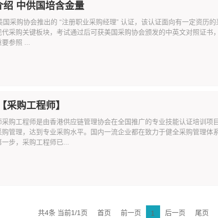
m介绍 中供国培含金量
是美国采购协会推出的 “注册职业采购经理” 认证，该认证面向有一定资
现代采购关键板块，考试通过后可获美国采购协会颁发的中英文对照证书
参照 ...
【采购工程师】
师采购工程师是由香港供应链管理协会在全国推广的专业技能认证培训项
采购管理，达到专业采购水平。国内一流企业都在致力于健全采购管理体
一步，采购工程师已...
共4条 当前1/1页
首页
前一页
后一页
尾页
1